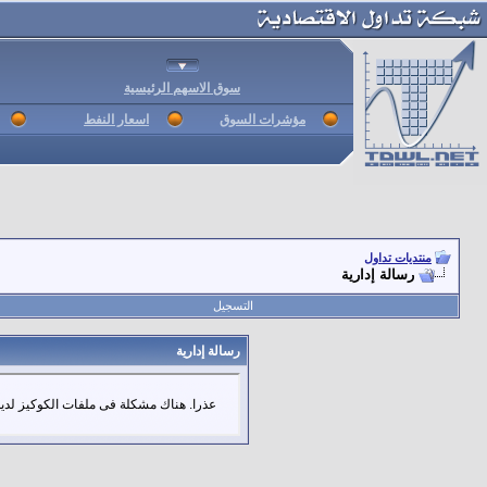
سوق الاسهم الرئيسية
مؤشرات السوق
اسعار النفط
منتديات تداول
رسالة إدارية
التسجيل
رسالة إدارية
عذرا. هناك مشكلة فى ملفات الكوكيز لديك