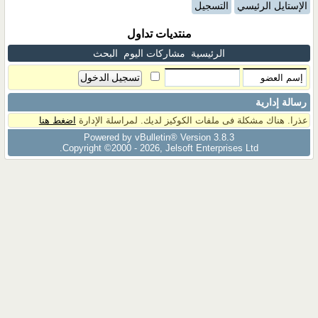
الإستايل الرئيسي
التسجيل
منتديات تداول
الرئيسية
مشاركات اليوم
البحث
رسالة إدارية
عذرا. هناك مشكلة فى ملفات الكوكيز لديك. لمراسلة الإدارة
اضغط هنا
Powered by vBulletin® Version 3.8.3
Copyright ©2000 - 2026, Jelsoft Enterprises Ltd.