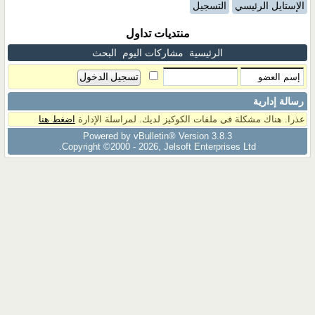
الإستايل الرئيسي
التسجيل
منتديات تداول
الرئيسية
مشاركات اليوم
البحث
رسالة إدارية
عذرا. هناك مشكلة فى ملفات الكوكيز لديك. لمراسلة الإدارة
اضغط هنا
Powered by vBulletin® Version 3.8.3
Copyright ©2000 - 2026, Jelsoft Enterprises Ltd.