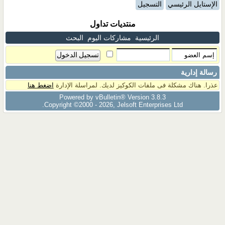
الإستايل الرئيسي
التسجيل
منتديات تداول
الرئيسية
مشاركات اليوم
البحث
رسالة إدارية
عذرا. هناك مشكلة فى ملفات الكوكيز لديك. لمراسلة الإدارة
اضغط هنا
Powered by vBulletin® Version 3.8.3
Copyright ©2000 - 2026, Jelsoft Enterprises Ltd.