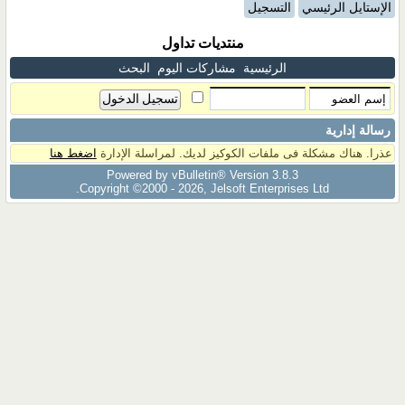
الإستايل الرئيسي
التسجيل
منتديات تداول
الرئيسية
مشاركات اليوم
البحث
رسالة إدارية
عذرا. هناك مشكلة فى ملفات الكوكيز لديك. لمراسلة الإدارة
اضغط هنا
Powered by vBulletin® Version 3.8.3
Copyright ©2000 - 2026, Jelsoft Enterprises Ltd.