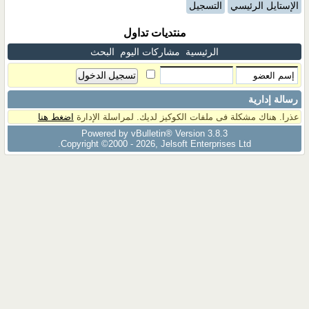
الإستايل الرئيسي
التسجيل
منتديات تداول
الرئيسية
مشاركات اليوم
البحث
رسالة إدارية
عذرا. هناك مشكلة فى ملفات الكوكيز لديك. لمراسلة الإدارة
اضغط هنا
Powered by vBulletin® Version 3.8.3
Copyright ©2000 - 2026, Jelsoft Enterprises Ltd.