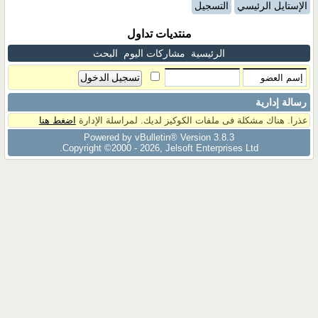
الإستايل الرئيسي
التسجيل
منتديات تداول
الرئيسية
مشاركات اليوم
البحث
رسالة إدارية
عذرا. هناك مشكلة فى ملفات الكوكيز لديك. لمراسلة الإدارة
اضغط هنا
Powered by vBulletin® Version 3.8.3
Copyright ©2000 - 2026, Jelsoft Enterprises Ltd.