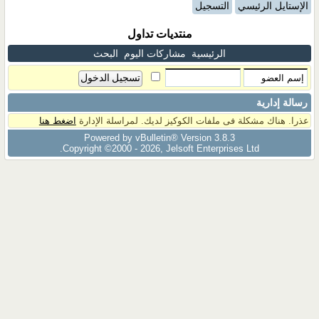
الإستايل الرئيسي
التسجيل
منتديات تداول
الرئيسية
مشاركات اليوم
البحث
رسالة إدارية
عذرا. هناك مشكلة فى ملفات الكوكيز لديك. لمراسلة الإدارة
اضغط هنا
Powered by vBulletin® Version 3.8.3
Copyright ©2000 - 2026, Jelsoft Enterprises Ltd.