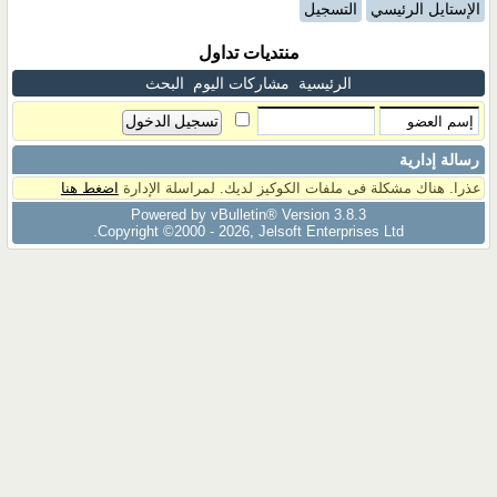
الإستايل الرئيسي
التسجيل
منتديات تداول
الرئيسية
مشاركات اليوم
البحث
رسالة إدارية
عذرا. هناك مشكلة فى ملفات الكوكيز لديك. لمراسلة الإدارة
اضغط هنا
Powered by vBulletin® Version 3.8.3
Copyright ©2000 - 2026, Jelsoft Enterprises Ltd.