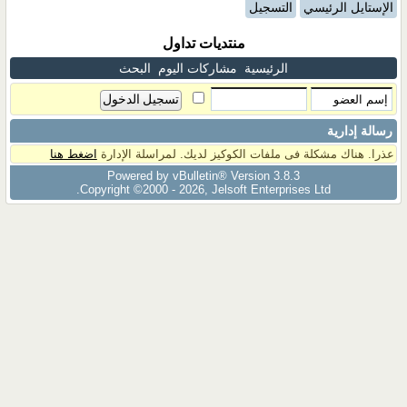
الإستايل الرئيسي
التسجيل
منتديات تداول
الرئيسية
مشاركات اليوم
البحث
رسالة إدارية
عذرا. هناك مشكلة فى ملفات الكوكيز لديك. لمراسلة الإدارة
اضغط هنا
Powered by vBulletin® Version 3.8.3
Copyright ©2000 - 2026, Jelsoft Enterprises Ltd.