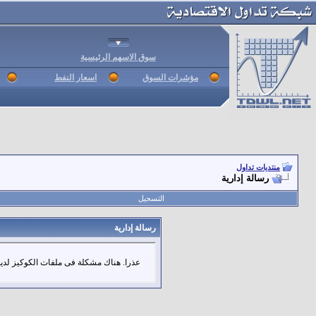
سوق الاسهم الرئيسية
مؤشرات السوق
اسعار النفط
منتديات تداول
رسالة إدارية
التسجيل
رسالة إدارية
عذرا. هناك مشكلة فى ملفات الكوكيز لديك