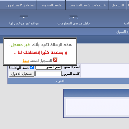
التسجيل
طلب كود تنشيط العضوية
تنشيط العضوية
استعادة كلمة المرور
دية
دليل مزودي المعلومات
مواقع غير مرخص لها
اء السوق
للتسجيل اضغط
هـنـا
اسم العضو
حفظ البيانات؟
كلمة المرور
التقويم