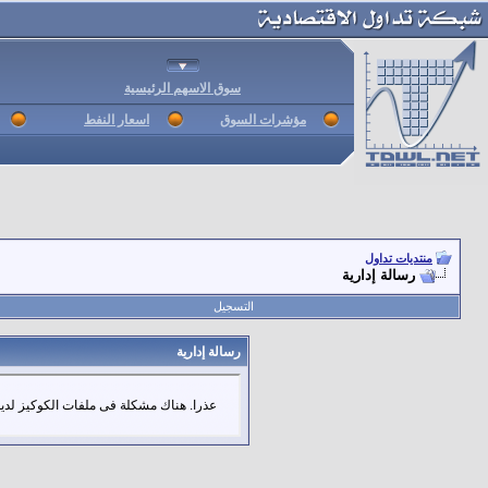
سوق الاسهم الرئيسية
مؤشرات السوق
اسعار النفط
منتديات تداول
رسالة إدارية
التسجيل
رسالة إدارية
عذرا. هناك مشكلة فى ملفات الكوكيز لديك