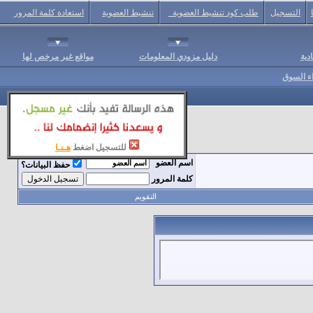
التسجيل
طلب كود تنشيط العضوية
تنشيط العضوية
استعادة كلمة المرور
دية
دليل مزودي المعلومات
مواقع غير مرخص لها
اء السوق
للتسجيل اضغط
هـنـا
اسم العضو
حفظ البيانات؟
كلمة المرور
التقويم