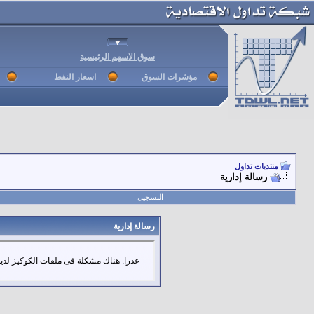
سوق الاسهم الرئيسية
مؤشرات السوق
اسعار النفط
منتديات تداول
رسالة إدارية
التسجيل
رسالة إدارية
عذرا. هناك مشكلة فى ملفات الكوكيز لديك