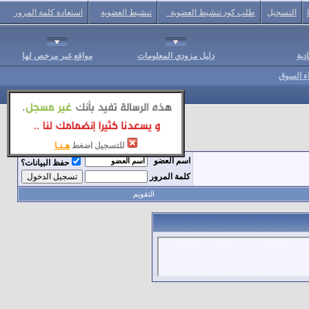
التسجيل
طلب كود تنشيط العضوية
تنشيط العضوية
استعادة كلمة المرور
دية
دليل مزودي المعلومات
مواقع غير مرخص لها
اء السوق
للتسجيل اضغط
هـنـا
اسم العضو
حفظ البيانات؟
كلمة المرور
التقويم