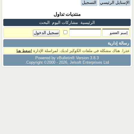
الإستايل الرئيسي
التسجيل
منتديات تداول
الرئيسية
مشاركات اليوم
البحث
رسالة إدارية
عذرا. هناك مشكلة فى ملفات الكوكيز لديك. لمراسلة الإدارة
اضغط هنا
Powered by vBulletin® Version 3.8.3
Copyright ©2000 - 2026, Jelsoft Enterprises Ltd.