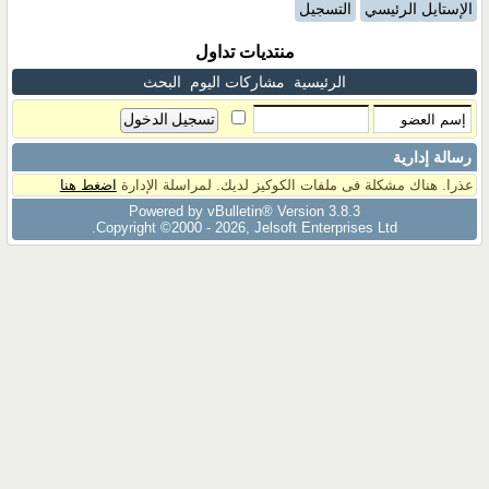
الإستايل الرئيسي
التسجيل
منتديات تداول
الرئيسية
مشاركات اليوم
البحث
رسالة إدارية
عذرا. هناك مشكلة فى ملفات الكوكيز لديك. لمراسلة الإدارة
اضغط هنا
Powered by vBulletin® Version 3.8.3
Copyright ©2000 - 2026, Jelsoft Enterprises Ltd.