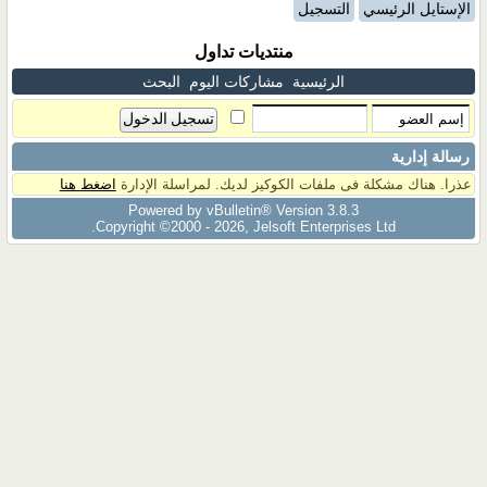
الإستايل الرئيسي
التسجيل
منتديات تداول
الرئيسية
مشاركات اليوم
البحث
رسالة إدارية
عذرا. هناك مشكلة فى ملفات الكوكيز لديك. لمراسلة الإدارة
اضغط هنا
Powered by vBulletin® Version 3.8.3
Copyright ©2000 - 2026, Jelsoft Enterprises Ltd.