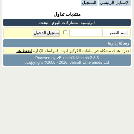
الإستايل الرئيسي
التسجيل
منتديات تداول
الرئيسية
مشاركات اليوم
البحث
رسالة إدارية
عذرا. هناك مشكلة فى ملفات الكوكيز لديك. لمراسلة الإدارة
اضغط هنا
Powered by vBulletin® Version 3.8.3
Copyright ©2000 - 2026, Jelsoft Enterprises Ltd.