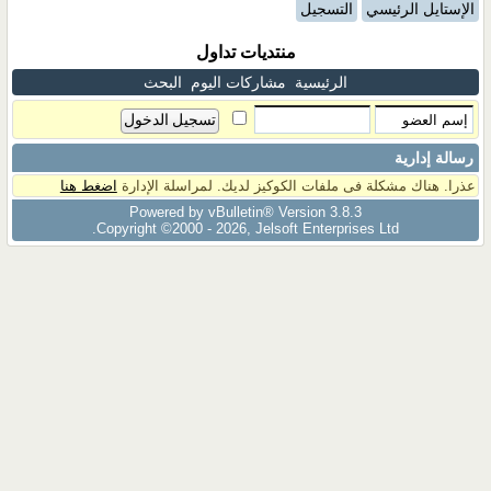
الإستايل الرئيسي
التسجيل
منتديات تداول
الرئيسية
مشاركات اليوم
البحث
رسالة إدارية
عذرا. هناك مشكلة فى ملفات الكوكيز لديك. لمراسلة الإدارة
اضغط هنا
Powered by vBulletin® Version 3.8.3
Copyright ©2000 - 2026, Jelsoft Enterprises Ltd.