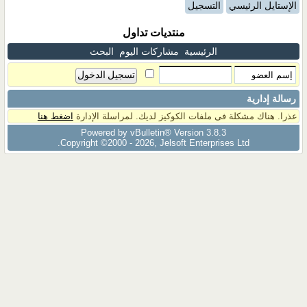
الإستايل الرئيسي
التسجيل
منتديات تداول
الرئيسية
مشاركات اليوم
البحث
رسالة إدارية
عذرا. هناك مشكلة فى ملفات الكوكيز لديك. لمراسلة الإدارة
اضغط هنا
Powered by vBulletin® Version 3.8.3
Copyright ©2000 - 2026, Jelsoft Enterprises Ltd.