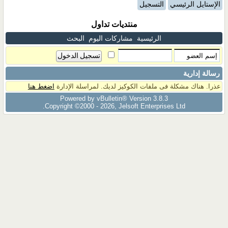
الإستايل الرئيسي
التسجيل
منتديات تداول
الرئيسية
مشاركات اليوم
البحث
رسالة إدارية
عذرا. هناك مشكلة فى ملفات الكوكيز لديك. لمراسلة الإدارة
اضغط هنا
Powered by vBulletin® Version 3.8.3
Copyright ©2000 - 2026, Jelsoft Enterprises Ltd.