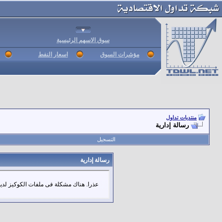
سوق الاسهم الرئيسية
مؤشرات السوق
اسعار النفط
منتديات تداول
رسالة إدارية
التسجيل
رسالة إدارية
عذرا. هناك مشكلة فى ملفات الكوكيز لديك