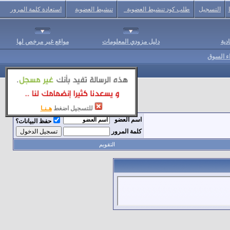
التسجيل
طلب كود تنشيط العضوية
تنشيط العضوية
استعادة كلمة المرور
دية
دليل مزودي المعلومات
مواقع غير مرخص لها
اء السوق
للتسجيل اضغط
هـنـا
اسم العضو
حفظ البيانات؟
كلمة المرور
التقويم