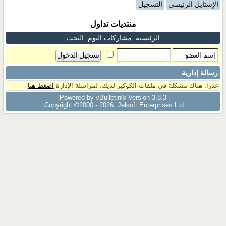
الإستايل الرئيسي
التسجيل
منتديات تداول
الرئيسية
مشاركات اليوم
البحث
رسالة إدارية
عذرا. هناك مشكلة فى ملفات الكوكيز لديك. لمراسلة الإدارة
اضغط هنا
Powered by vBulletin® Version 3.8.3
Copyright ©2000 - 2026, Jelsoft Enterprises Ltd.