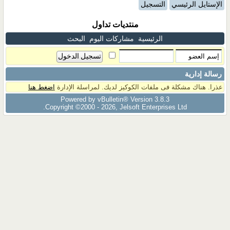
الإستايل الرئيسي
التسجيل
منتديات تداول
الرئيسية
مشاركات اليوم
البحث
رسالة إدارية
عذرا. هناك مشكلة فى ملفات الكوكيز لديك. لمراسلة الإدارة
اضغط هنا
Powered by vBulletin® Version 3.8.3
Copyright ©2000 - 2026, Jelsoft Enterprises Ltd.