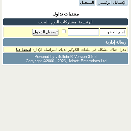
الإستايل الرئيسي
التسجيل
منتديات تداول
الرئيسية
مشاركات اليوم
البحث
رسالة إدارية
عذرا. هناك مشكلة فى ملفات الكوكيز لديك. لمراسلة الإدارة
اضغط هنا
Powered by vBulletin® Version 3.8.3
Copyright ©2000 - 2026, Jelsoft Enterprises Ltd.