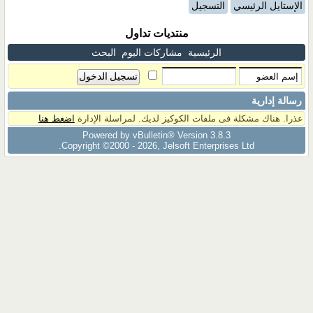
الإستايل الرئيسي
التسجيل
منتديات تداول
الرئيسية
مشاركات اليوم
البحث
رسالة إدارية
عذرا. هناك مشكلة فى ملفات الكوكيز لديك. لمراسلة الإدارة
اضغط هنا
Powered by vBulletin® Version 3.8.3
Copyright ©2000 - 2026, Jelsoft Enterprises Ltd.