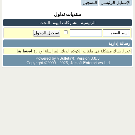
الإستايل الرئيسي
التسجيل
منتديات تداول
الرئيسية
مشاركات اليوم
البحث
رسالة إدارية
عذرا. هناك مشكلة فى ملفات الكوكيز لديك. لمراسلة الإدارة
اضغط هنا
Powered by vBulletin® Version 3.8.3
Copyright ©2000 - 2026, Jelsoft Enterprises Ltd.