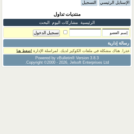
الإستايل الرئيسي
التسجيل
منتديات تداول
الرئيسية
مشاركات اليوم
البحث
رسالة إدارية
عذرا. هناك مشكلة فى ملفات الكوكيز لديك. لمراسلة الإدارة
اضغط هنا
Powered by vBulletin® Version 3.8.3
Copyright ©2000 - 2026, Jelsoft Enterprises Ltd.