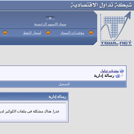
سوق الاسهم الرئيسية
مؤشرات السوق
اسعار النفط
منتديات تداول
رسالة إدارية
التسجيل
رسالة إدارية
عذرا. هناك مشكلة فى ملفات الكوكيز لديك