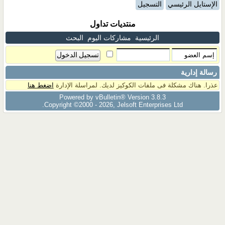
الإستايل الرئيسي
التسجيل
منتديات تداول
الرئيسية
مشاركات اليوم
البحث
رسالة إدارية
عذرا. هناك مشكلة فى ملفات الكوكيز لديك. لمراسلة الإدارة
اضغط هنا
Powered by vBulletin® Version 3.8.3
Copyright ©2000 - 2026, Jelsoft Enterprises Ltd.