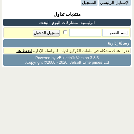
الإستايل الرئيسي
التسجيل
منتديات تداول
الرئيسية
مشاركات اليوم
البحث
رسالة إدارية
عذرا. هناك مشكلة فى ملفات الكوكيز لديك. لمراسلة الإدارة
اضغط هنا
Powered by vBulletin® Version 3.8.3
Copyright ©2000 - 2026, Jelsoft Enterprises Ltd.