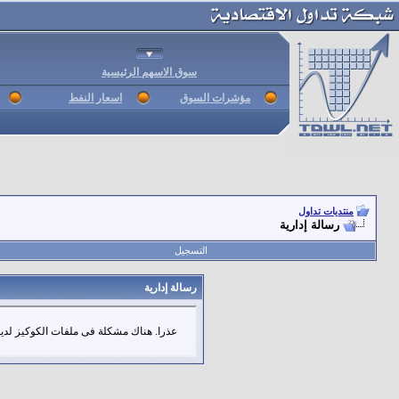
سوق الاسهم الرئيسية
مؤشرات السوق
اسعار النفط
منتديات تداول
رسالة إدارية
التسجيل
رسالة إدارية
عذرا. هناك مشكلة فى ملفات الكوكيز لديك