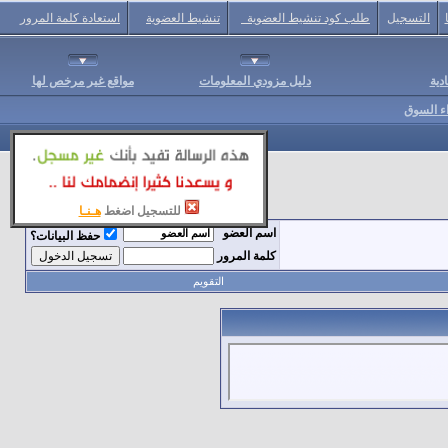
التسجيل
طلب كود تنشيط العضوية
تنشيط العضوية
استعادة كلمة المرور
دية
دليل مزودي المعلومات
مواقع غير مرخص لها
اء السوق
للتسجيل اضغط
هـنـا
اسم العضو
حفظ البيانات؟
كلمة المرور
التقويم