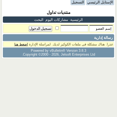
الإستايل الرئيسي
التسجيل
منتديات تداول
الرئيسية
مشاركات اليوم
البحث
رسالة إدارية
عذرا. هناك مشكلة فى ملفات الكوكيز لديك. لمراسلة الإدارة
اضغط هنا
Powered by vBulletin® Version 3.8.3
Copyright ©2000 - 2026, Jelsoft Enterprises Ltd.