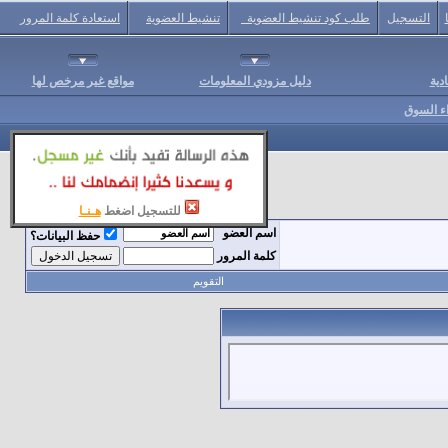
التسجيل
طلب كود تنشيط العضوية
تنشيط العضوية
استعادة كلمة المرور
دية
دليل مزودي المعلومات
مواقع غير مرخص لها
اء السوق
للتسجيل اضغط
هـنـا
اسم العضو
حفظ البيانات؟
كلمة المرور
التقويم