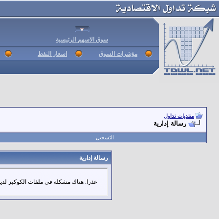
سوق الاسهم الرئيسية
مؤشرات السوق
اسعار النفط
منتديات تداول
رسالة إدارية
التسجيل
رسالة إدارية
عذرا. هناك مشكلة فى ملفات الكوكيز لديك