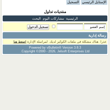
الإستايل الرئيسي
التسجيل
منتديات تداول
الرئيسية
مشاركات اليوم
البحث
رسالة إدارية
عذرا. هناك مشكلة فى ملفات الكوكيز لديك. لمراسلة الإدارة
اضغط هنا
Powered by vBulletin® Version 3.8.3
Copyright ©2000 - 2026, Jelsoft Enterprises Ltd.