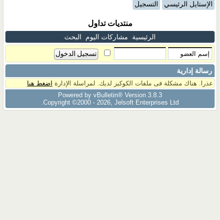
الإستايل الرئيسي
التسجيل
منتديات تداول
الرئيسية
مشاركات اليوم
البحث
رسالة إدارية
عذرا. هناك مشكلة فى ملفات الكوكيز لديك. لمراسلة الإدارة
اضغط هنا
Powered by vBulletin® Version 3.8.3
Copyright ©2000 - 2026, Jelsoft Enterprises Ltd.