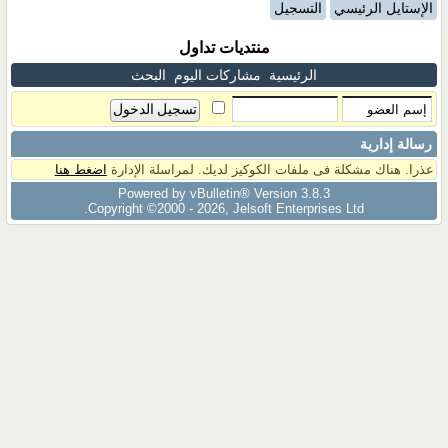
الإستايل الرئيسي
التسجيل
منتديات تداول
الرئيسية
مشاركات اليوم
البحث
رسالة إدارية
عذرا. هناك مشكلة فى ملفات الكوكيز لديك. لمراسلة الإدارة
اضغط هنا
Powered by vBulletin® Version 3.8.3
Copyright ©2000 - 2026, Jelsoft Enterprises Ltd.