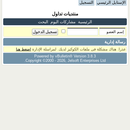
الإستايل الرئيسي
التسجيل
منتديات تداول
الرئيسية
مشاركات اليوم
البحث
رسالة إدارية
عذرا. هناك مشكلة فى ملفات الكوكيز لديك. لمراسلة الإدارة
اضغط هنا
Powered by vBulletin® Version 3.8.3
Copyright ©2000 - 2026, Jelsoft Enterprises Ltd.