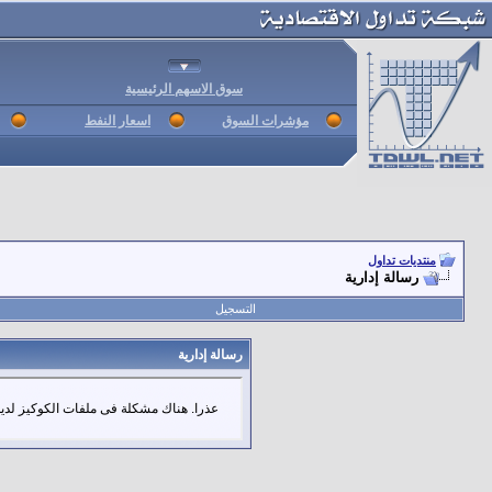
سوق الاسهم الرئيسية
مؤشرات السوق
اسعار النفط
منتديات تداول
رسالة إدارية
التسجيل
رسالة إدارية
عذرا. هناك مشكلة فى ملفات الكوكيز لديك