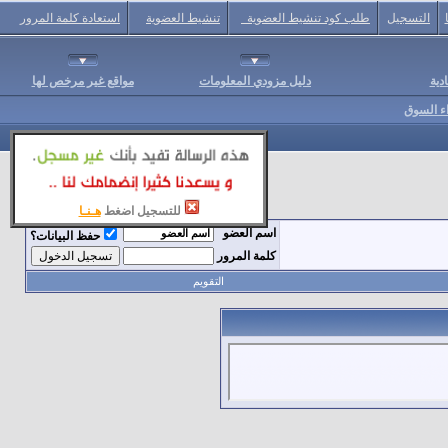
التسجيل
طلب كود تنشيط العضوية
تنشيط العضوية
استعادة كلمة المرور
دية
دليل مزودي المعلومات
مواقع غير مرخص لها
اء السوق
للتسجيل اضغط
هـنـا
اسم العضو
حفظ البيانات؟
كلمة المرور
التقويم