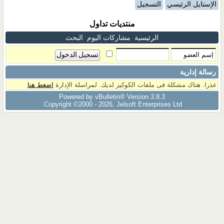
الإستايل الرئيسي
التسجيل
منتديات تداول
الرئيسية
مشاركات اليوم
البحث
رسالة إدارية
عذرا. هناك مشكلة فى ملفات الكوكيز لديك. لمراسلة الإدارة
اضغط هنا
Powered by vBulletin® Version 3.8.3
Copyright ©2000 - 2026, Jelsoft Enterprises Ltd.