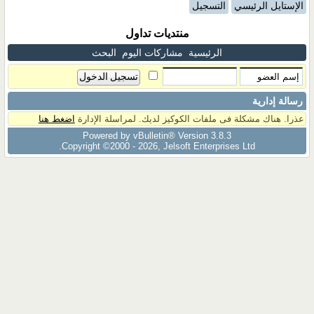
الإستايل الرئيسي
التسجيل
منتديات تداول
الرئيسية
مشاركات اليوم
البحث
رسالة إدارية
عذرا. هناك مشكلة فى ملفات الكوكيز لديك. لمراسلة الإدارة
اضغط هنا
Powered by vBulletin® Version 3.8.3
Copyright ©2000 - 2026, Jelsoft Enterprises Ltd.