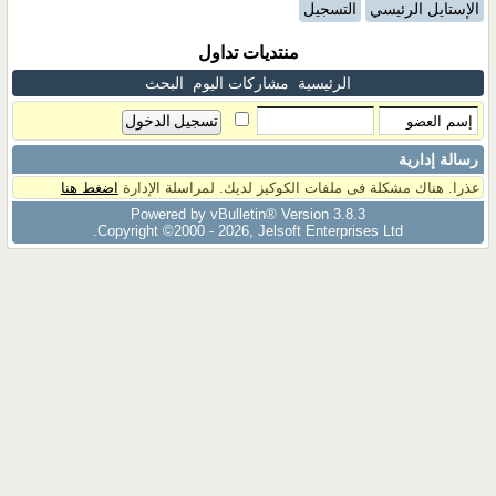
الإستايل الرئيسي
التسجيل
منتديات تداول
الرئيسية
مشاركات اليوم
البحث
رسالة إدارية
عذرا. هناك مشكلة فى ملفات الكوكيز لديك. لمراسلة الإدارة
اضغط هنا
Powered by vBulletin® Version 3.8.3
Copyright ©2000 - 2026, Jelsoft Enterprises Ltd.