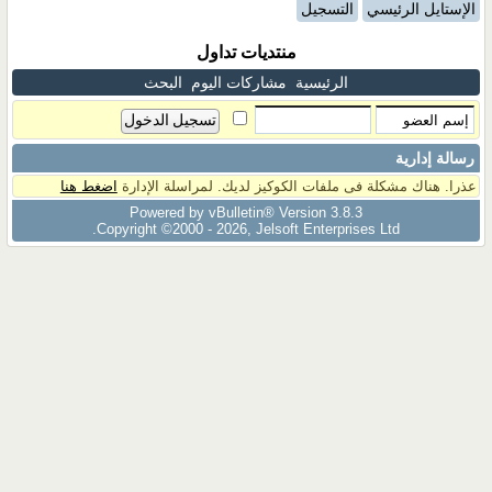
الإستايل الرئيسي
التسجيل
منتديات تداول
الرئيسية
مشاركات اليوم
البحث
رسالة إدارية
عذرا. هناك مشكلة فى ملفات الكوكيز لديك. لمراسلة الإدارة
اضغط هنا
Powered by vBulletin® Version 3.8.3
Copyright ©2000 - 2026, Jelsoft Enterprises Ltd.