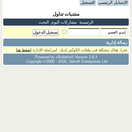
الإستايل الرئيسي
التسجيل
منتديات تداول
الرئيسية
مشاركات اليوم
البحث
رسالة إدارية
عذرا. هناك مشكلة فى ملفات الكوكيز لديك. لمراسلة الإدارة
اضغط هنا
Powered by vBulletin® Version 3.8.3
Copyright ©2000 - 2026, Jelsoft Enterprises Ltd.