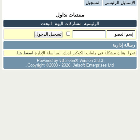
الإستايل الرئيسي
التسجيل
منتديات تداول
الرئيسية
مشاركات اليوم
البحث
رسالة إدارية
عذرا. هناك مشكلة فى ملفات الكوكيز لديك. لمراسلة الإدارة
اضغط هنا
Powered by vBulletin® Version 3.8.3
Copyright ©2000 - 2026, Jelsoft Enterprises Ltd.