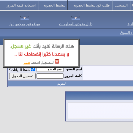
التسجيل
طلب كود تنشيط العضوية
تنشيط العضوية
استعادة كلمة المرور
دية
دليل مزودي المعلومات
مواقع غير مرخص لها
اء السوق
للتسجيل اضغط
هـنـا
اسم العضو
حفظ البيانات؟
كلمة المرور
التقويم