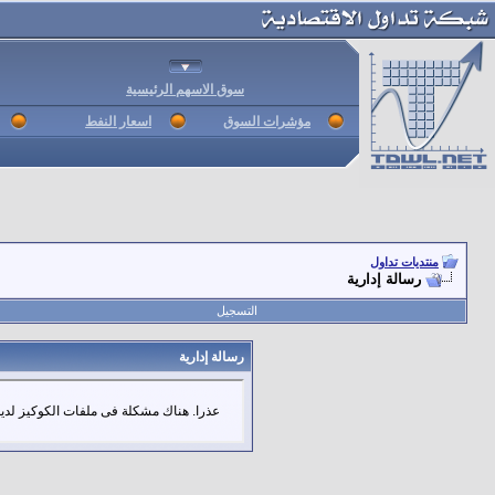
سوق الاسهم الرئيسية
مؤشرات السوق
اسعار النفط
منتديات تداول
رسالة إدارية
التسجيل
رسالة إدارية
عذرا. هناك مشكلة فى ملفات الكوكيز لديك