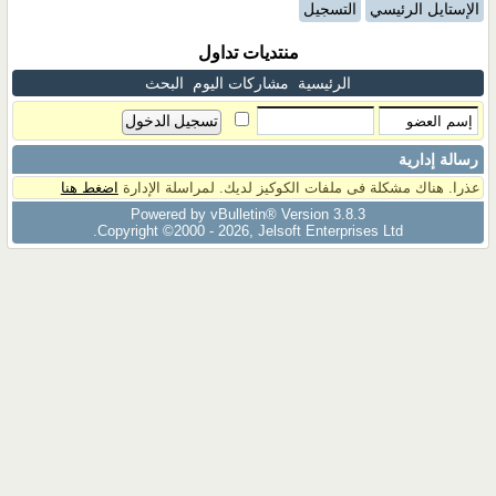
الإستايل الرئيسي
التسجيل
منتديات تداول
الرئيسية
مشاركات اليوم
البحث
رسالة إدارية
عذرا. هناك مشكلة فى ملفات الكوكيز لديك. لمراسلة الإدارة
اضغط هنا
Powered by vBulletin® Version 3.8.3
Copyright ©2000 - 2026, Jelsoft Enterprises Ltd.