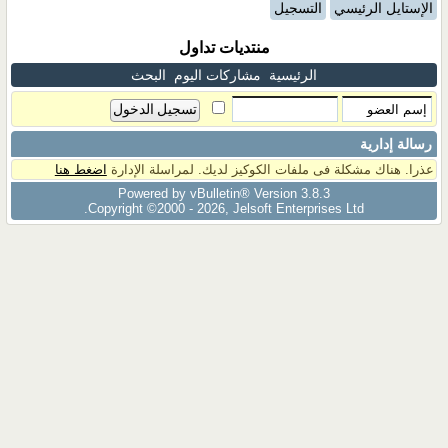
الإستايل الرئيسي
التسجيل
منتديات تداول
الرئيسية
مشاركات اليوم
البحث
رسالة إدارية
عذرا. هناك مشكلة فى ملفات الكوكيز لديك. لمراسلة الإدارة
اضغط هنا
Powered by vBulletin® Version 3.8.3
Copyright ©2000 - 2026, Jelsoft Enterprises Ltd.