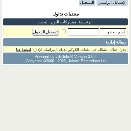
الإستايل الرئيسي
التسجيل
منتديات تداول
الرئيسية
مشاركات اليوم
البحث
رسالة إدارية
عذرا. هناك مشكلة فى ملفات الكوكيز لديك. لمراسلة الإدارة
اضغط هنا
Powered by vBulletin® Version 3.8.3
Copyright ©2000 - 2026, Jelsoft Enterprises Ltd.