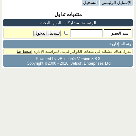
الإستايل الرئيسي
التسجيل
منتديات تداول
الرئيسية
مشاركات اليوم
البحث
رسالة إدارية
عذرا. هناك مشكلة فى ملفات الكوكيز لديك. لمراسلة الإدارة
اضغط هنا
Powered by vBulletin® Version 3.8.3
Copyright ©2000 - 2026, Jelsoft Enterprises Ltd.