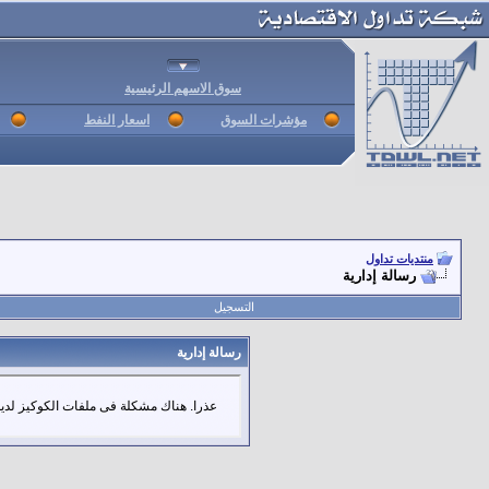
سوق الاسهم الرئيسية
مؤشرات السوق
اسعار النفط
منتديات تداول
رسالة إدارية
التسجيل
رسالة إدارية
عذرا. هناك مشكلة فى ملفات الكوكيز لديك