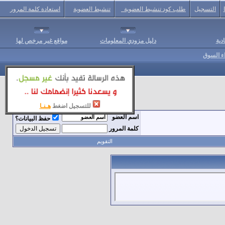
التسجيل
طلب كود تنشيط العضوية
تنشيط العضوية
استعادة كلمة المرور
دية
دليل مزودي المعلومات
مواقع غير مرخص لها
اء السوق
للتسجيل اضغط
هـنـا
اسم العضو
حفظ البيانات؟
كلمة المرور
التقويم